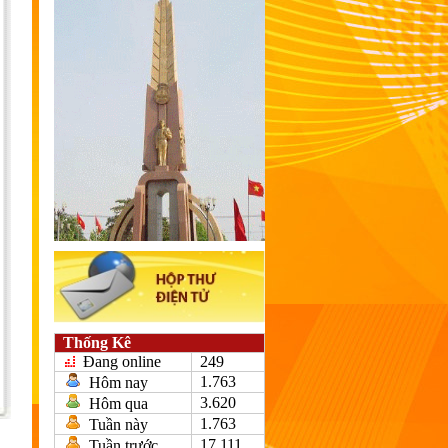
Thống Kê
Đang online
249
1.763
Hôm nay
3.620
Hôm qua
1.763
Tuần này
17.111
Tuần trước