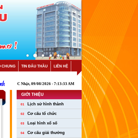
O CHUNG
TIN ĐẤU THẦU
LIÊN HỆ
C Nhật, 09/08/2026 - 7:13:34 AM
GIỚI THIỆU
Lịch sử hình thành
01
Cơ cấu tổ chức
02
Loại hình xổ số
03
Cơ cấu giải thưởng
04