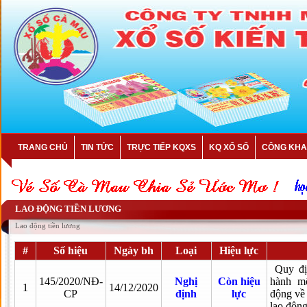
TRANG CHỦ
TIN TỨC
TRỰC TIẾP KQXS
KQ XỔ SỐ
CÔNG KHA
LAO ĐỘNG TIỀN LƯƠNG
Lao động tiền lương
#
Số hiệu
Ngày bh
Loại
Hiệu lực
Quy địn
145/2020/NĐ-
Nghị
Còn hiệu
hành mộ
1
14/12/2020
CP
định
lực
động về 
lao độn