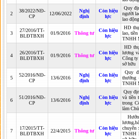
Quy địn
38/2022/NĐ-
Nghị
Còn hiệu
2
12/06/2022
người la
CP
định
lực
lao độn
HD thực
27/2016/TT-
Còn hiệu
3
01/9/2016
Thông tư
lao, ti
BLĐTBXH
lực
TNHH M
HD thực
26/2016/TT-
Còn hiệu
lương v
4
01/9/2016
Thông tư
BLĐTBXH
lực
Công t
sở hữu
Quy địn
52/2016/NĐ-
Nghị
Còn hiệu
5
13/6/2016
thưởng 
CP
định
lực
TNHH M
Quy định
51/2016/NĐ-
Nghị
Còn hiệu
và tiền
6
13/6/2016
CP
định
lực
trong 
làm Chủ
Hướng
lương,b
17/2015/TT-
Còn hiệu
chuyển 
7
22/4/2015
Thông tư
BLĐTBXH
lực
TNHH M