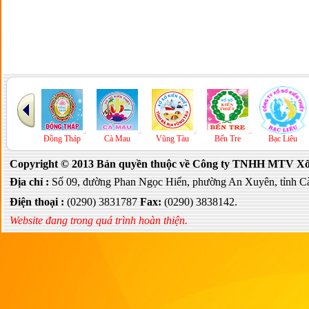
P.HCM
Đồng Tháp
Cà Mau
Vũng Tàu
Bến Tre
Bạc Liêu
Copyright © 2013 Bản quyền thuộc về Công ty TNHH MTV Xổ s
Địa chỉ :
Số 09, đường Phan Ngọc Hiển, phường An Xuyên, tỉnh C
Điện thoại :
(0290) 3831787
Fax:
(0290) 3838142.
Website đang trong quá trình hoàn thiện.